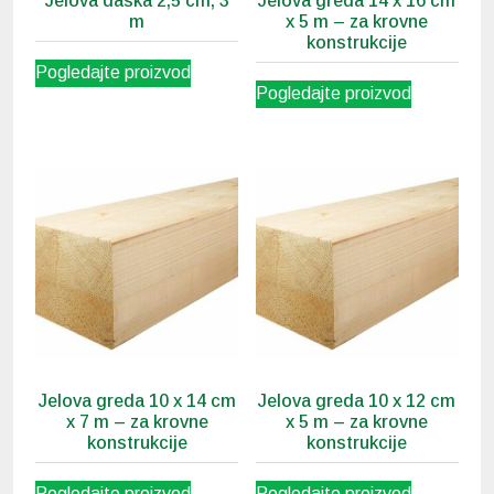
Jelova daska 2,5 cm, 3
Jelova greda 14 x 16 cm
m
x 5 m – za krovne
konstrukcije
Pogledajte proizvod
Pogledajte proizvod
Jelova greda 10 x 14 cm
Jelova greda 10 x 12 cm
x 7 m – za krovne
x 5 m – za krovne
konstrukcije
konstrukcije
Pogledajte proizvod
Pogledajte proizvod