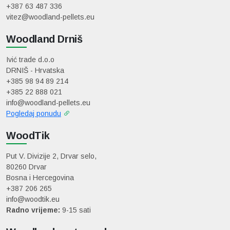
+387 63 487 336
vitez@woodland-pellets.eu
Woodland Drniš
Ivić trade d.o.o
DRNIŠ - Hrvatska
+385 98 94 89 214
+385 22 888 021
info@woodland-pellets.eu
Pogledaj ponudu
WoodTik
Put V. Divizije 2, Drvar selo,
80260 Drvar
Bosna i Hercegovina
+387 206 265
info@woodtik.eu
Radno vrijeme:
9-15 sati