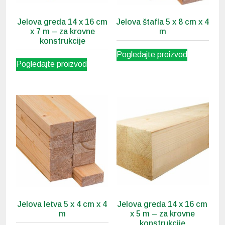
Jelova greda 14 x 16 cm
Jelova štafla 5 x 8 cm x 4
x 7 m – za krovne
m
konstrukcije
Pogledajte proizvod
Pogledajte proizvod
Jelova letva 5 x 4 cm x 4
Jelova greda 14 x 16 cm
m
x 5 m – za krovne
konstrukcije