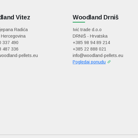
land Vitez
Woodland Drniš
tjepana Radića
Ivić trade d.o.o
 Hercegovina
DRNIŠ - Hrvatska
0 337 490
+385 98 94 89 214
3 487 336
+385 22 888 021
oodland-pellets.eu
info@woodland-pellets.eu
Pogledaj ponudu