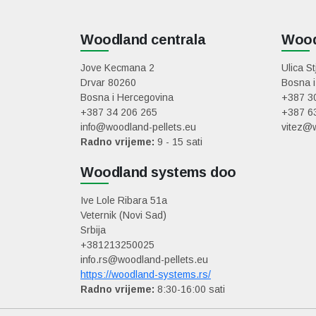
Woodland centrala
Wood
Jove Kecmana 2
Ulica S
Drvar 80260
Bosna i
Bosna i Hercegovina
+387 3
+387 34 206 265
+387 6
info@woodland-pellets.eu
vitez@w
Radno vrijeme:
9 - 15 sati
Woodland systems doo
Ive Lole Ribara 51a
Veternik (Novi Sad)
Srbija
+381213250025
info.rs@woodland-pellets.eu
https://woodland-systems.rs/
Radno vrijeme:
8:30-16:00 sati